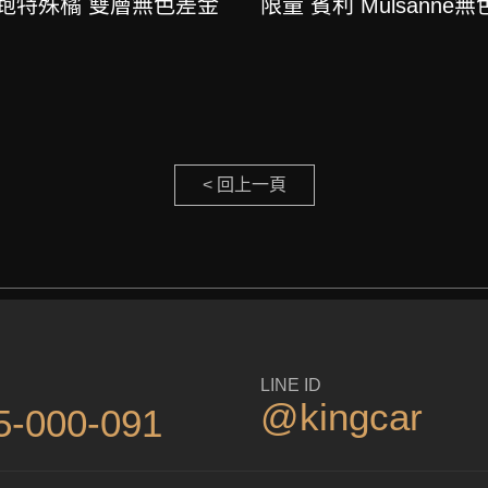
 超跑特殊橘 雙層無色差金
限量 賓利 Mulsann
< 回上一頁
LINE ID
@kingcar
5-000-091